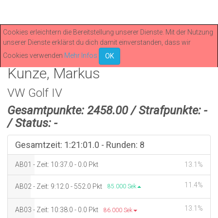
RCN · GLP · LIVETIMING
Cookies erleichtern die Bereitstellung unserer Dienste. Mit der Nutzung
Einzelzeiten StNr 446 --
unserer Dienste erklärst du dich damit einverstanden, dass wir
-
GESAMTRANG: 4
Cookies verwenden
Mehr Infos
OK
Kunze, Markus
VW Golf IV
Gesamtpunkte: 2458.00 / Strafpunkte: -
/ Status: -
Gesamtzeit: 1:21:01.0 - Runden: 8
AB01 - Zeit: 10:37.0 - 0.0 Pkt
13.1%
11.4%
AB02 - Zeit: 9:12.0 - 552.0 Pkt
85.000 Sek
13.1%
AB03 - Zeit: 10:38.0 - 0.0 Pkt
86.000 Sek