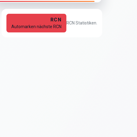
RCN
RCN Statistiken.
Automarken nächste RCN