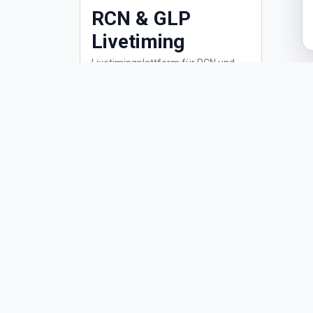
RCN & GLP
Livetiming
Livetimingplattform für RCN und
GLP mit aktuellen Rundenzeiten
und Ergebnissen.
Livetiming öffnen ?
Newsletter
Bleibe über Veranstaltungen, Ausschreibungen und N
RCN Newsletter abonnieren
Infos rund um die Rundstrecken-Challenge Nürbur