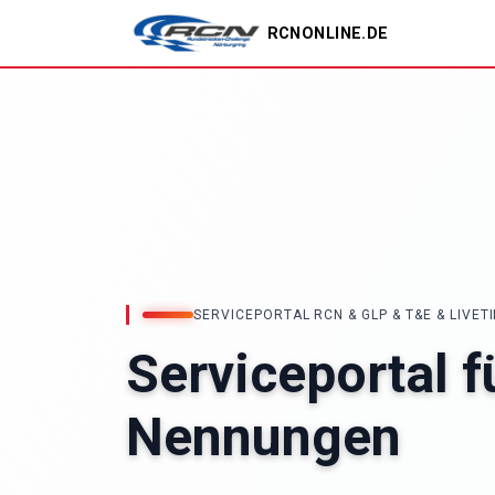
RCNONLINE.DE
SERVICEPORTAL RCN & GLP & T&E & LIVET
Serviceportal f
Nennungen