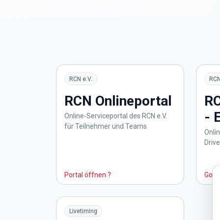
RCN e.V.
RCN
RCN Onlineportal
RC
- 
Online-Serviceportal des RCN e.V.
für Teilnehmer und Teams
Onlin
Driv
Portal öffnen ?
Go to
Livetiming