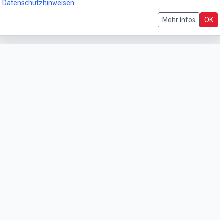
Datenschutzhinweisen
.
Mehr Infos
OK
RCN / GLP Infos
ews der RCN und GLP informiert.
Die RCN Teaminfo ist über Whats
RCN Virtueller Aushang
?
gring.
Infos rund um die Rundstrecke